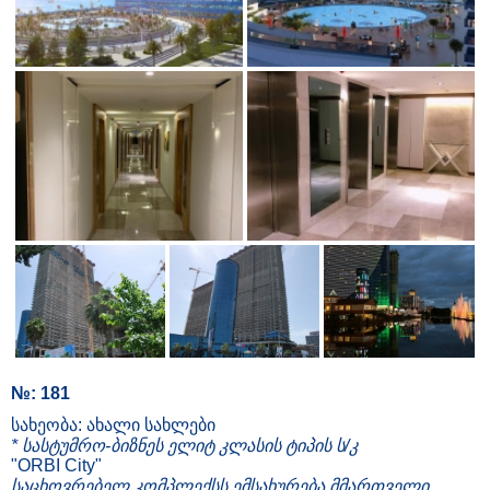
№: 181
სახეობა: ახალი სახლები
* სასტუმრო-ბიზნეს ელიტ კლასის ტიპის ს/კ
"ORBI City"
საცხოვრებელ კომპლექსს ემსახურება მმართველი