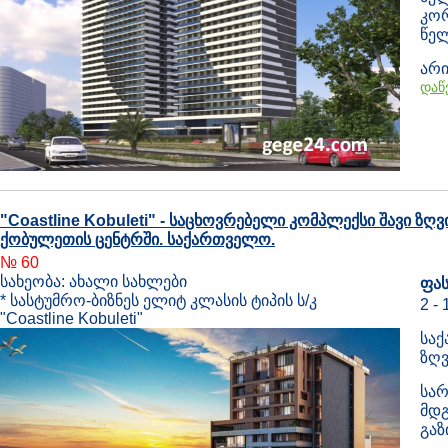
კორ
წელ
არი
დაწ
"Coastline Kobuleti" - საცხოვრებელი კომპლექსი შავი ზ
ქობულეთის ცენტრში. საქართველო.
№ 60
სახეობა: ახალი სახლები
ფას
* სასტუმრო-ბიზნეს ელიტ კლასის ტიპის ს/კ
2 -
"Coastline Kobuleti"
საქ
ზღვ
სარ
მდგ
გა