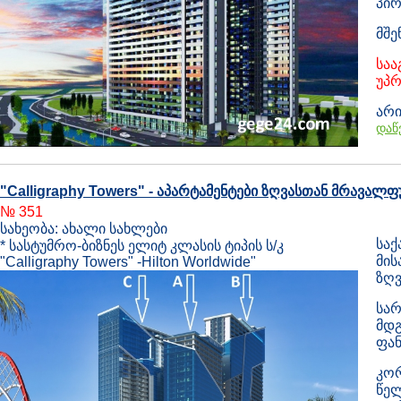
პირ
მშე
საა
უპრ
არი
დაწ
"Calligraphy Towers" - აპარტამენტები ზღვასთან მრავა
№ 351
სახეობა: ახალი სახლები
საქ
* სასტუმრო-ბიზნეს ელიტ კლასის ტიპის ს/კ
მის
"Calligraphy Towers" -Hilton Worldwide"
ზღვ
სარ
მდგ
ფან
კორ
წელ