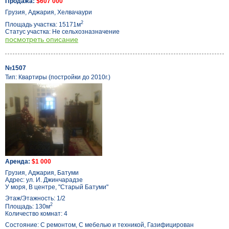
Продажа:
$607 000
Грузия, Аджария, Хелвачаури
2
Площадь участка: 15171м
Статус участка: Не сельхозназначение
посмотреть описание
№1507
Тип: Квартиры (постройки до 2010г.)
Аренда:
$1 000
Грузия, Аджария, Батуми
Адрес: ул. И. Джинчарадзе
У моря, В центре, "Старый Батуми"
Этаж/Этажность: 1/2
2
Площадь: 130м
Количество комнат: 4
Состояние: С ремонтом, С мебелью и техникой, Газифицирован