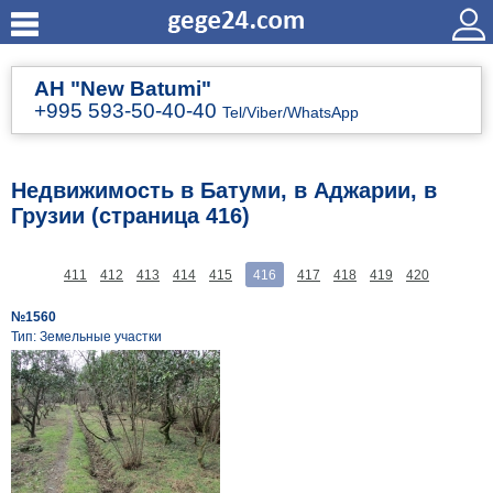
АН "New Batumi"
+995 593-50-40-40
Tel/Viber/WhatsApp
Недвижимость в Батуми, в Аджарии, в
Грузии (страница 416)
411
412
413
414
415
416
417
418
419
420
№1560
Тип: Земельные участки