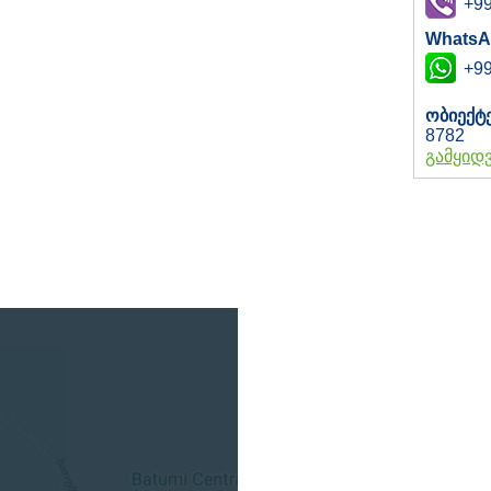
+99
WhatsA
+99
ობიექტ
8782
გამყიდ