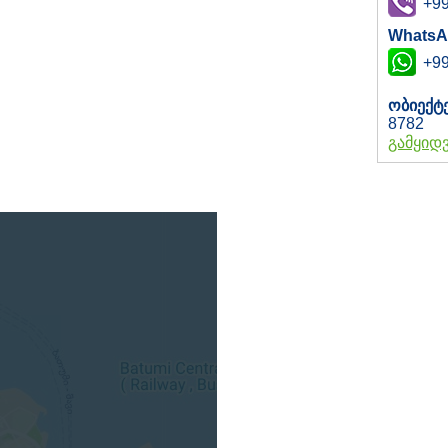
+99
WhatsA
+99
ობიექტ
8782
გამყიდ