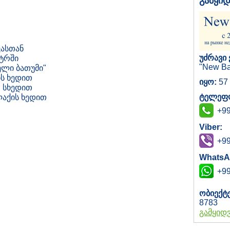
გამყი
ასთან
უძრავი 
ტრში
"New Ba
ელი ბათუმი"
ს ხედით
იყო:
57 
 სხედით
ტელეფო
აქის ხედით
+99
Viber:
+99
WhatsA
+99
ობიექტ
8783
გამყიდ