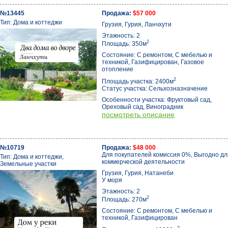
№13445
Продажа:
$57 000
Тип: Дома и коттеджи
Грузия, Гурия, Ланчхути
Этажность: 2
2
Площадь: 350м
Состояние: С ремонтом, С мебелью и
техникой, Газифицирован, Газовое
отопление
2
Площадь участка: 2400м
Статус участка: Сельхозназначение
Особенности участка: Фруктовый сад,
Ореховый сад, Виноградник
посмотреть описание
№10719
Продажа:
$48 000
Для покупателей комиссия 0%, Выгодно дл
Тип: Дома и коттеджи,
коммерческой деятельности
Земельные участки
Грузия, Гурия, Натанеби
У моря
Этажность: 2
2
Площадь: 270м
Состояние: С ремонтом, С мебелью и
техникой, Газифицирован