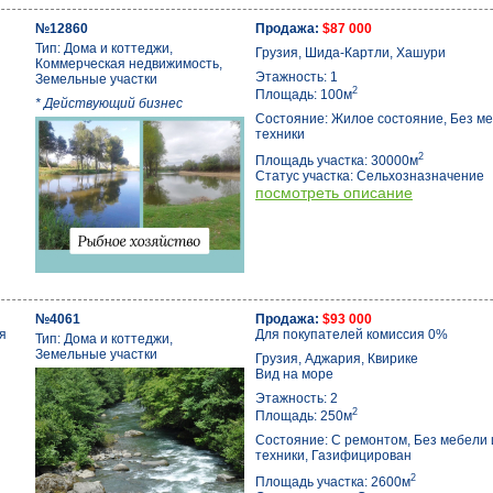
№12860
Продажа:
$87 000
Тип: Дома и коттеджи,
Грузия, Шида-Картли, Хашури
Коммерческая недвижимость,
Этажность: 1
Земельные участки
2
Площадь: 100м
* Действующий бизнес
Состояние: Жилое состояние, Без ме
техники
2
Площадь участка: 30000м
Статус участка: Сельхозназначение
посмотреть описание
№4061
Продажа:
$93 000
я
Для покупателей комиссия 0%
Тип: Дома и коттеджи,
Земельные участки
Грузия, Аджария, Квирике
Вид на море
Этажность: 2
2
Площадь: 250м
Состояние: С ремонтом, Без мебели 
техники, Газифицирован
2
Площадь участка: 2600м