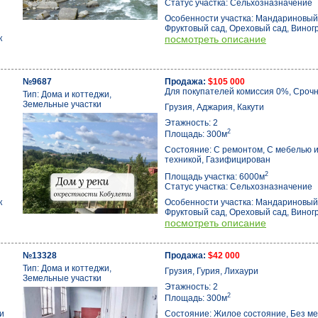
Статус участка: Сельхозназначение
Особенности участка: Мандариновый
Фруктовый сад, Ореховый сад, Виног
к
посмотреть описание
№9687
Продажа:
$105 000
Для покупателей комиссия 0%, Срочн
Тип: Дома и коттеджи,
Земельные участки
Грузия, Аджария, Какути
Этажность: 2
2
Площадь: 300м
Состояние: С ремонтом, С мебелью 
техникой, Газифицирован
2
Площадь участка: 6000м
Статус участка: Сельхозназначение
к
Особенности участка: Мандариновый
Фруктовый сад, Ореховый сад, Виног
посмотреть описание
№13328
Продажа:
$42 000
Тип: Дома и коттеджи,
Грузия, Гурия, Лихаури
Земельные участки
Этажность: 2
2
Площадь: 300м
и
Состояние: Жилое состояние, Без ме