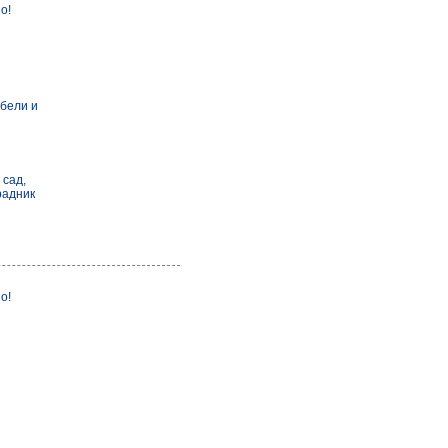
о!
бели и
 сад,
радник
о!
и