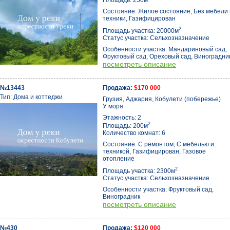
Площадь: 250м
Состояние: Жилое состояние, Без мебели 
техники, Газифицирован
2
Площадь участка: 20000м
Статус участка: Сельхозназначение
Особенности участка: Мандариновый сад,
Фруктовый сад, Ореховый сад, Виноградни
посмотреть описание
№13443
Продажа:
$170 000
Тип: Дома и коттеджи
Грузия, Аджария, Кобулети (побережье)
У моря
Этажность: 2
2
Площадь: 200м
Количество комнат: 6
Состояние: С ремонтом, С мебелью и
техникой, Газифицирован, Газовое
отопление
2
Площадь участка: 2300м
Статус участка: Сельхозназначение
Особенности участка: Фруктовый сад,
Виноградник
посмотреть описание
№430
Продажа:
$120 000