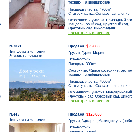
техники, Газифицирован
2
Площадь участка: 7700м
Статус участка: Сельхозназначение
Особенности участка: Природный род
к
Мандариновый сад, Фруктовый сад,
Ореховый сад, Виноградник
посмотреть описание
№2071
Продажа:
$35 000
Тип: Дома и коттеджи,
Грузия, Гурия, Мерия
Земельные участки
Этажность: 2
2
Площадь: 300м
Состояние: Жилое состояние, Без ме
техники, Газифицирован
2
Площадь участка: 7500м
Статус участка: Сельхозназначение
Особенности участка: Мандариновый
к
Фруктовый сад, Ореховый сад, Виног
посмотреть описание
№443
Продажа:
$120 000
Тип: Дома и коттеджи
Грузия, Аджария, Махинджаури (поб
Этажность: 2
2