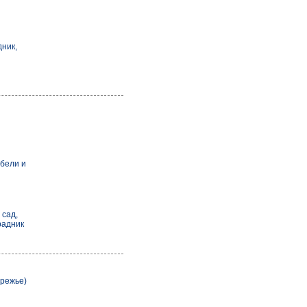
ник,
бели и
 сад,
радник
ережье)