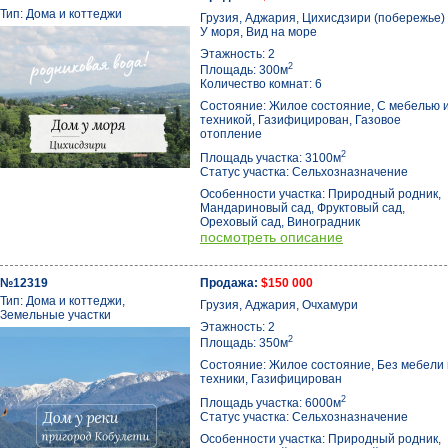
Тип: Дома и коттеджи
Грузия, Аджария, Цихисдзири (побережье)
У моря, Вид на море
Этажность: 2
2
Площадь: 300м
Количество комнат: 6
Состояние: Жилое состояние, С мебелью 
техникой, Газифицирован, Газовое
отопление
2
Площадь участка: 3100м
Статус участка: Сельхозназначение
Особенности участка: Природный родник,
Мандариновый сад, Фруктовый сад,
Ореховый сад, Виноградник
посмотреть описание
№12319
Продажа:
$150 000
Тип: Дома и коттеджи,
Грузия, Аджария, Очхамури
Земельные участки
Этажность: 2
2
Площадь: 350м
Состояние: Жилое состояние, Без мебели 
техники, Газифицирован
2
Площадь участка: 6000м
Статус участка: Сельхозназначение
Особенности участка: Природный родник,