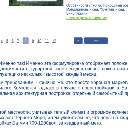
Особенности участка: Природный род
Мандариновый сад, Фруктовый сад,
Виноградник
посмотреть описание
4
5
6
7
8
9
10
11
12
>
>>
 Именно так! Именно эта формулировка отображает положе
вижимости в курортной зоне сегодня очень сложно найти
луатацию несколько "высоток" каждый месяц.
 требованиям - конечно же, это просто хорошая маркет
лого Комплекса, однако в случае с новостройками в Ба
кальная архитектурная постройка, отдельный самобытный п
той местности, учитывая теплый климат и огромное количе
х зон Черного Моря, и тем удивительнее, что цены на ква
ойках Батуми 700-1200дол. за квадратный метр.