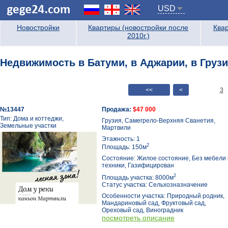
USD
Новостройки
Квартиры (новостройки после
Квар
2010г.)
Недвижимость в Батуми, в Аджарии, в Грузи
<<
<
3
№13447
Продажа:
$47 000
Тип: Дома и коттеджи,
Грузия, Самегрело-Верхняя Сванетия,
Земельные участки
Мартвили
Этажность: 1
2
Площадь: 150м
Состояние: Жилое состояние, Без мебели 
техники, Газифицирован
2
Площадь участка: 8000м
Статус участка: Сельхозназначение
Особенности участка: Природный родник,
Мандариновый сад, Фруктовый сад,
Ореховый сад, Виноградник
посмотреть описание