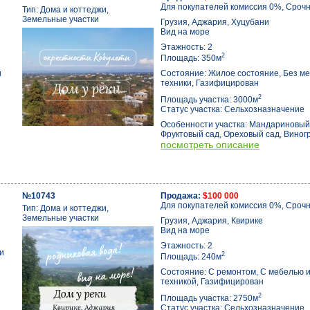
Для покупателей комиссия 0%, Срочн
Тип: Дома и коттеджи,
Земельные участки
Грузия, Аджария, Хуцубани
Вид на море
Этажность: 2
2
Площадь: 350м
и
Состояние: Жилое состояние, Без ме
техники, Газифицирован
2
Площадь участка: 3000м
Статус участка: Сельхозназначение
Особенности участка: Мандариновый
Фруктовый сад, Ореховый сад, Виног
посмотреть описание
№10743
Продажа:
$100 000
Для покупателей комиссия 0%, Срочн
Тип: Дома и коттеджи,
Земельные участки
Грузия, Аджария, Квирике
Вид на море
Этажность: 2
и
2
Площадь: 240м
Состояние: С ремонтом, С мебелью 
техникой, Газифицирован
2
Площадь участка: 2750м
Статус участка: Сельхозназначение