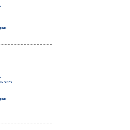
и
ник,
и
опление
ник,