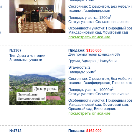
Площадь: 296м
и
Состояние: С ремонтом, Без мебели 
техники, Газифицирован
2
Площадь участка: 1200м
Статус участка: Сельхозназначение
Особенности участка: Природный род
к
Мандариновый сад, Фруктовый сад
посмотреть описание
№1367
Продажа:
$130 000
Для покупателей комиссия 0%
Тип: Дома и коттеджи,
Земельные участки
Грузия, Аджария, Чаисубани
Этажность: 2
2
Площадь: 550м
Состояние: С ремонтом, Без мебели 
техники, Газифицирован, Газовое от
2
Площадь участка: 10000м
Статус участка: Сельхозназначение
Особенности участка: Природный род
Мандариновый сад, Фруктовый сад,
Ореховый сад, Виноградник
посмотреть описание
№4712
Продажа:
$162 000