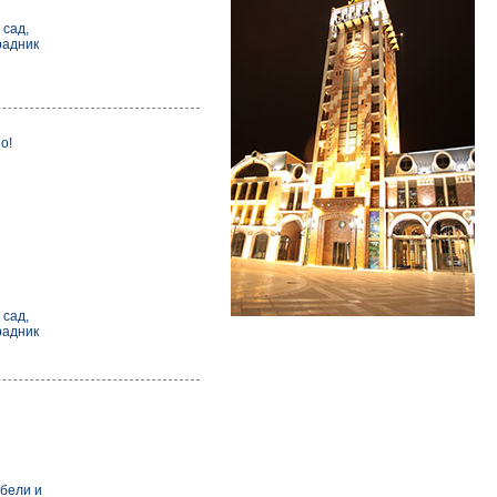
 сад,
радник
о!
и
 сад,
радник
бели и