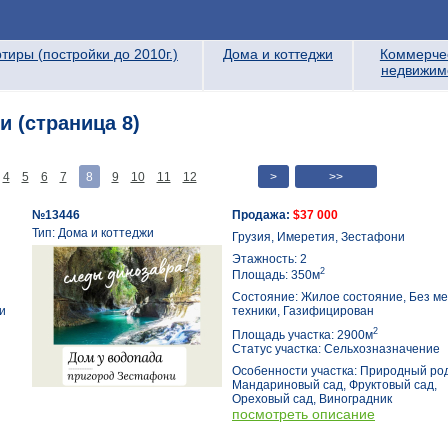
тиры (постройки до 2010г.)
Дома и коттеджи
Коммерче
недвижим
и (страница 8)
4
5
6
7
8
9
10
11
12
>
>>
№13446
Продажа:
$37 000
Тип: Дома и коттеджи
Грузия, Имеретия, Зестафони
Этажность: 2
2
Площадь: 350м
Состояние: Жилое состояние, Без ме
и
техники, Газифицирован
2
Площадь участка: 2900м
Статус участка: Сельхозназначение
Особенности участка: Природный род
Мандариновый сад, Фруктовый сад,
Ореховый сад, Виноградник
посмотреть описание