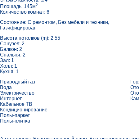
2
Площадь: 145м
Количество комнат: 6
Состояние: С ремонтом, Без мебели и техники,
Газифицирован
Высота потолков (m): 2.55
Санузел: 2
Балкон: 2
Спальня: 2
Зал: 1
Холл: 1
Кухня: 1
Природный газ
Гор
Вода
Ото
Электричество
Ото
Интернет
Ка
Кабельное ТВ
Кондиционирование
Полы-паркет
Полы-плитка
Авто-стоянка, Благоустроенный двор, Благоустроенная те