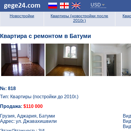
USD
Новостройки
Квартиры (новостройки после
Квар
2010г.)
Квартира с ремонтом в Батуми
№: 818
Тип: Квартиры (постройки до 2010г.)
Продажа:
$110 000
Грузия, Аджария, Батуми
Вид
Адрес: ул. Джавахишвили
Вид
Вид
Этаж/Этажность: 3/4