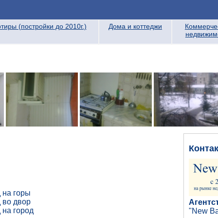
тиры (постройки до 2010г.)
Дома и коттеджи
Коммерче
недвижим
Конта
 на горы
 во двор
Агентс
 на город
"New Ba