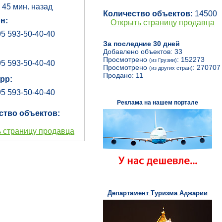
:
45 мин. назад
Количество объектов:
14500
н:
Открыть страницу продавца
5 593-50-40-40
За последние 30 дней
Добавлено объектов: 33
Просмотрено
: 152273
(из Грузии)
5 593-50-40-40
Просмотрено
: 270707
(из других стран)
Продано: 11
pp:
5 593-50-40-40
Реклама на нашем портале
ство объектов:
 страницу продавца
Департамент Туризма Аджарии