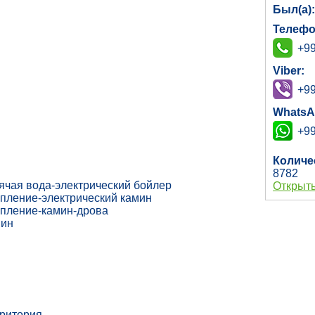
Был(а)
Телефо
+99
Viber:
+99
WhatsA
+99
Количе
8782
ячая вода-электрический бойлер
Открыть
пление-электрический камин
пление-камин-дрова
мин
рритория