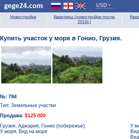
USD
Новостройки
Квартиры (новостройки после
Квар
2010г.)
Купить участок у моря в Гонио, Грузия.
№: 794
Тип: Земельные участки
Продажа:
$125 000
Грузия, Аджария, Гонио (побережье)
У м
У моря, Вид на море
Вид
Вид