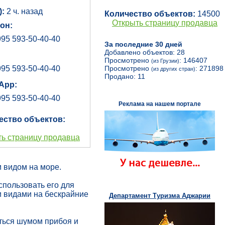
):
2 ч. назад
Количество объектов:
14500
Открыть страницу продавца
он:
95 593-50-40-40
За последние 30 дней
Добавлено объектов: 28
Просмотрено
: 146407
(из Грузии)
95 593-50-40-40
Просмотрено
: 271898
(из других стран)
Продано: 11
App:
95 593-50-40-40
Реклама на нашем портале
ество объектов:
ь страницу продавца
м видом на море.
спользовать его для
 видами на бескрайние
Департамент Туризма Аджарии
ться шумом прибоя и