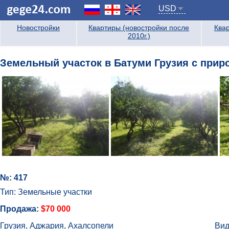
USD
Новостройки
Квартиры (новостройки после
Квар
2010г.)
Земельный участок в Батуми Грузия с при
№: 417
Тип: Земельные участки
Продажа:
$70 000
Грузия, Аджария, Ахалсопели
Вид