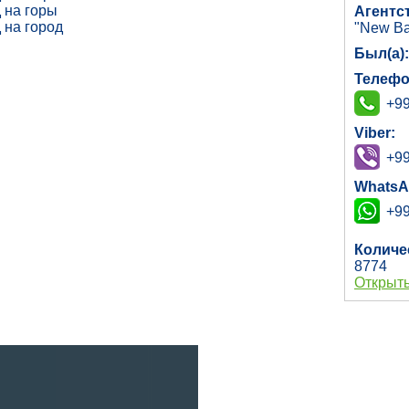
 на горы
Агентс
 на город
"New Ba
Был(а)
Телефо
+99
Viber:
+99
WhatsA
+99
Количе
8774
Открыть