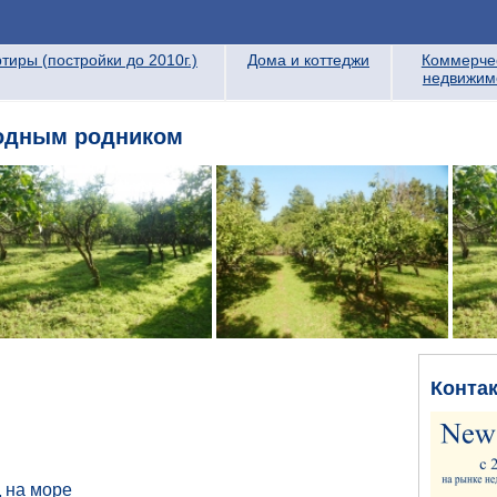
тиры (постройки до 2010г.)
Дома и коттеджи
Коммерче
недвижим
родным родником
Конта
 на море