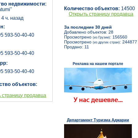
тво недвижимости:
Количество объектов:
14500
tumi"
Открыть страницу продавца
:
4 ч. назад
н:
За последние 30 дней
Добавлено объектов: 28
5 593-50-40-40
Просмотрено
: 156560
(из Грузии)
Просмотрено
: 244877
(из других стран)
Продано: 11
5 593-50-40-40
pp:
Реклама на нашем портале
5 593-50-40-40
ство объектов:
 страницу продавца
Департамент Туризма Аджарии