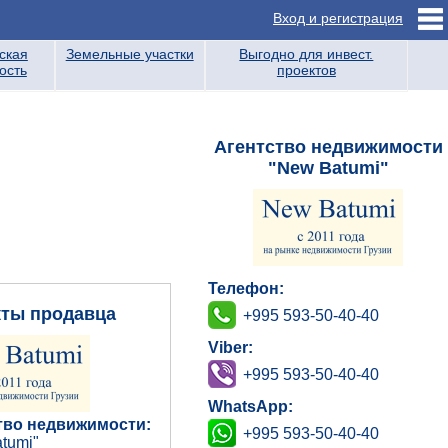
Вход и регистрация
ская
Земельные участки
Выгодно для инвест.
ость
проектов
Агентство недвижимости
"New Batumi"
Телефон:
кты продавца
+995 593-50-40-40
Viber:
+995 593-50-40-40
WhatsApp:
тво недвижимости:
+995 593-50-40-40
tumi"