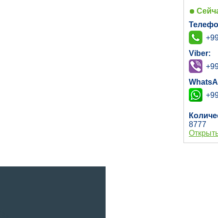
Сейча
Телефо
+99
Viber:
+99
WhatsA
+99
Количе
8777
Открыть