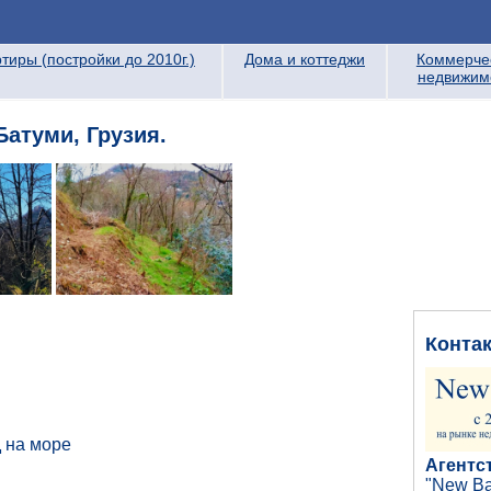
тиры (постройки до 2010г.)
Дома и коттеджи
Коммерче
недвижим
атуми, Грузия.
Конта
 на море
Агентс
"New Ba