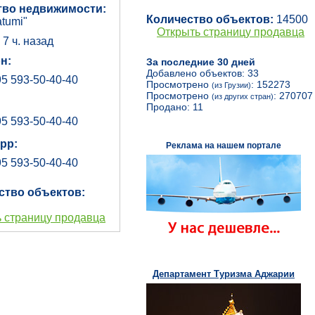
тво недвижимости:
Количество объектов:
14500
tumi"
Открыть страницу продавца
:
7 ч. назад
н:
За последние 30 дней
Добавлено объектов: 33
5 593-50-40-40
Просмотрено
: 152273
(из Грузии)
Просмотрено
: 270707
(из других стран)
Продано: 11
5 593-50-40-40
pp:
Реклама на нашем портале
5 593-50-40-40
ство объектов:
 страницу продавца
Департамент Туризма Аджарии