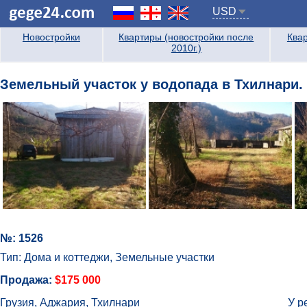
USD
Новостройки
Квартиры (новостройки после
Квар
2010г.)
Земельный участок у водопада в Тхилнари.
№: 1526
Тип: Дома и коттеджи, Земельные участки
Продажа:
$175 000
Грузия, Аджария, Тхилнари
У р