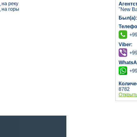
 на реку
Агентс
 на горы
"New Ba
Был(а)
Телефо
+99
Viber:
+99
WhatsA
+99
Количе
8782
Открыть