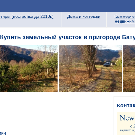
тиры (постройки до 2010г.)
Дома и коттеджи
Коммерче
недвижим
 Купить земельный участок в пригороде Бат
Конта
еки