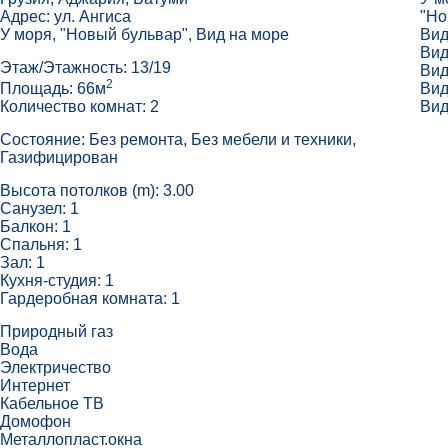
Адрес: ул. Ангиса
"Но
У моря, "Новый бульвар", Вид на море
Вид
Вид
Этаж/Этажность: 13/19
Вид
2
Вид
Площадь: 66м
Вид
Количество комнат: 2
Состояние: Без ремонта, Без мебели и техники,
Газифицирован
Высота потолков (m): 3.00
Санузел: 1
Балкон: 1
Спальня: 1
Зал: 1
Кухня-студия: 1
Гардеробная комната: 1
Природный газ
Вода
Электричество
Интернет
Кабельное ТВ
Домофон
Металлопласт.окна