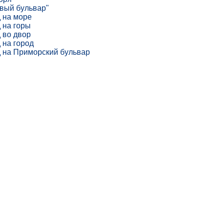
вый бульвар"
 на море
 на горы
 во двор
 на город
 на Приморский бульвар