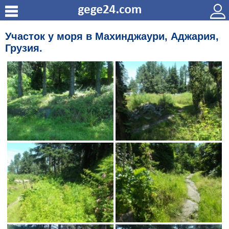
Участок у моря в Махинджаури, Аджария,
Грузия.