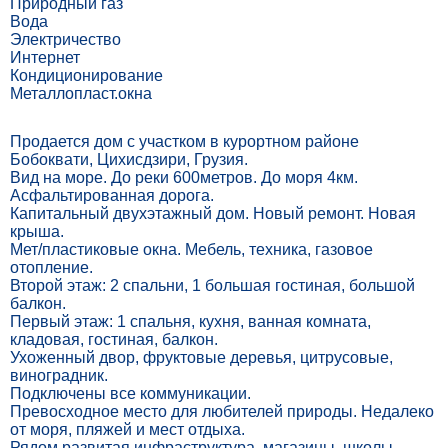
Природный газ
Вода
Электричество
Интернет
Кондиционирование
Металлопласт.окна
Продается дом с участком в курортном районе
Бобоквати, Цихисдзири, Грузия.
Вид на море. До реки 600метров. До моря 4км.
Асфальтированная дорога.
Капитальный двухэтажный дом. Новый ремонт. Новая
крыша.
Мет/пластиковые окна. Мебель, техника, газовое
отопление.
Второй этаж: 2 спальни, 1 большая гостиная, большой
балкон.
Первый этаж: 1 спальня, кухня, ванная комната,
кладовая, гостиная, балкон.
Ухоженный двор, фруктовые деревья, цитрусовые,
виноградник.
Подключены все коммуникации.
Превосходное место для любителей природы. Недалеко
от моря, пляжей и мест отдыха.
Рядом развитая инфраструктура, магазины, школы,