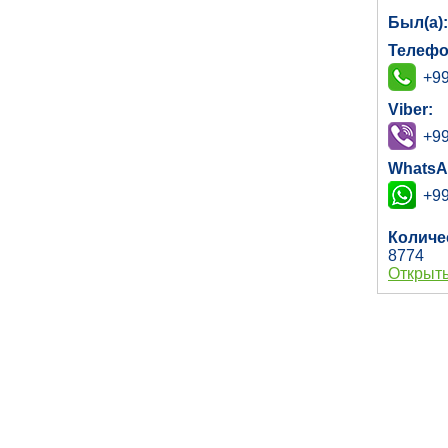
Был(а)
Телефо
+99
Viber:
+99
WhatsA
+99
Количе
8774
Открыть