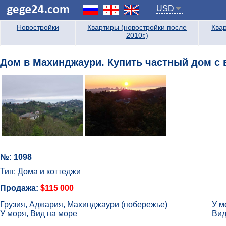
USD
Новостройки
Квартиры (новостройки после
Квар
2010г.)
Дом в Махинджаури. Купить частный дом с 
№: 1098
Тип: Дома и коттеджи
Продажа:
$115 000
Грузия, Аджария, Махинджаури (побережье)
У м
У моря, Вид на море
Вид