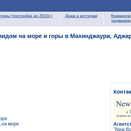
тиры (постройки до 2010г.)
Дома и коттеджи
Коммерче
недвижим
видом на море и горы в Махинджаури, Аджар
Конта
оря
 на море
Агентс
"New Ba