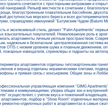
ого гранита сочетаются с просторными витражами и откры
ой панорамой. Рельеф местности в сочетании с благопол
й рощи, благоустроенным плавательным бассейном, двухэт
вой доступностью морского берега и всех достопримечател
туми, справедливо именуемой "Батумским Чудом (Batumi Mir
ть и эксклюзивный стиль, делают "Palm Apartments" первы
ых взыскательных покупателей. Немаловажную роль в архи
делать апартаменты личным уютным пространством. Совр
ым, надежным и безопасным: централизованная система ве
тов ОТIS с низким уровнем шума и плавным движением, оп
В, пожарные извещатели, спринклеры и гидранты на автопар
ы периметра апартаментов отделаны гипcокартонными пане
алконов и веранд отделаны керамическими плитами, подве
мофоны и прямая связь с консьержем. Общие зоны и Лобби
рофессиональная управляющая компания "GIMG Apartments
темами и коммуникациями, уборка общих зон и внутренней
ents" осуществляет, с учетом вкуса и пожеланий владельцев,
у апартаментов, подбор в "Show Room" отделочных материа
е ремонтно-отделочных работ в апартаментах в самые сжат