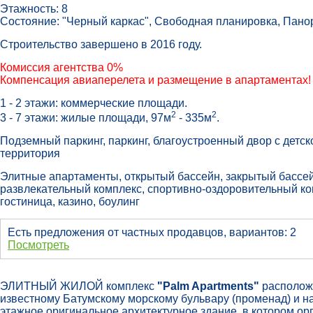
Этажность: 8
Состояние: "Черный каркас", Свободная планировка, Пано
Строительство завершено в 2016 году.
Комиссия агентства 0%
Компенсация авиаперелета и размещение в апартаментах!
1 - 2 этажи: коммерческие площади.
2
2
3 - 7 этажи: жилые площади, 97м
- 335м
.
Подземный паркинг, паркинг, благоустроенный двор с детс
территория
Элитные апартаменты, открытый бассейн, закрытый бассейн
развлекательный комплекс, спортивно-оздоровительный ком
гостиница, казино, боулинг
Есть предложения от частных продавцов, вариантов: 2
Посмотреть
ЭЛИТНЫЙ ЖИЛОЙ комплекс
"Palm Apartments"
расположе
известному Батумскому морскому бульвару (променад) и нах
этажное оригинальное архитектурное здание, в котором о