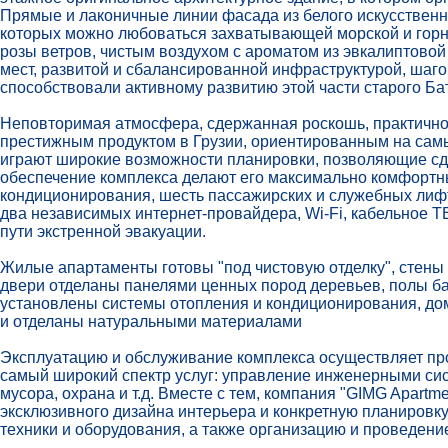
Прямые и лаконичные линии фасада из белого искусственн
которых можно любоваться захватывающей морской и горн
розы ветров, чистым воздухом с ароматом из эвкалиптово
мест, развитой и сбалансированной инфраструктурой, шаго
способствовали активному развитию этой части старого Ба
Неповторимая атмосфера, сдержанная роскошь, практичнос
престижным продуктом в Грузии, ориентированным на сам
играют широкие возможности планировки, позволяющие с
обеспечение комплекса делают его максимально комфортн
кондиционирования, шесть пассажирских и служебных лиф
два независимых интернет-провайдера, Wi-Fi, кабельное Т
пути экстренной эвакуации.
Жилые апартаменты готовы "под чистовую отделку", стен
двери отделаны панелями ценных пород деревьев, полы б
установлены системы отопления и кондиционирования, до
и отделаны натуральными материалами
Эксплуатацию и обслуживание комплекса осуществляет п
самый широкий спектр услуг: управление инженерными сис
мусора, охрана и т.д. Вместе с тем, компания "GIMG Apartm
эксклюзивного дизайна интерьера и конкретную планировк
техники и оборудования, а также организацию и проведени