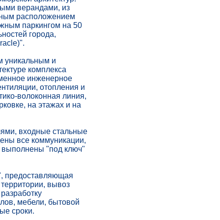
тыми верандами, из
учным расположением
ажным паркингом на 50
ьностей города,
acle)".
м уникальным и
тектуре комплекса
еменное инженерное
нтиляции, отопления и
тико-волоконная линия,
ковке, на этажах и на
лями, входные стальные
дены все коммуникации,
 выполнены "под ключ"
", предоставляющая
 территории, вывоз
 разработку
лов, мебели, бытовой
ые сроки.