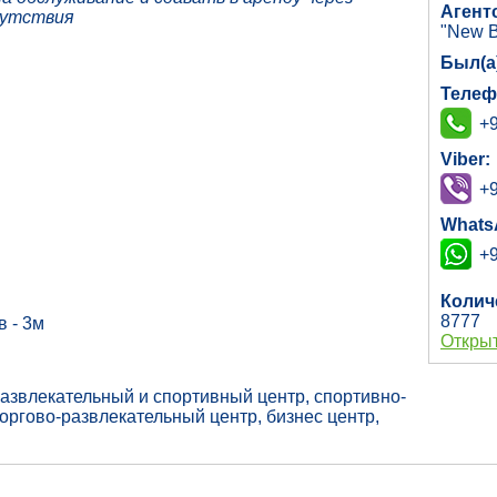
Агент
сутствия
"New B
Был(а
Телеф
+9
Viber:
+9
Whats
+9
Колич
8777
в - 3м
Открыт
развлекательный и спортивный центр, спортивно-
оргово-развлекательный центр, бизнес центр,