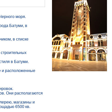
Черного моря.
рода Батуми, в
чиком, в списке
 строительных
стиля в Батуми.
ре и расположенные
ировок.
ров. Они располагаются
алерею, магазины и
ощадью 6500 кв.