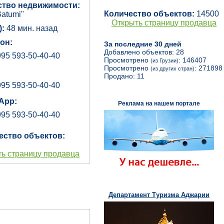
ство недвижимости:
Количество объектов:
14500
atumi"
Открыть страницу продавца
):
48 мин. назад
он:
За последние 30 дней
Добавлено объектов: 28
95 593-50-40-40
Просмотрено
: 146407
(из Грузии)
Просмотрено
: 271898
(из других стран)
Продано: 11
95 593-50-40-40
App:
Реклама на нашем портале
95 593-50-40-40
ество объектов:
ь страницу продавца
Департамент Туризма Аджарии