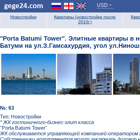
USD
Новостройки
Квартиры (новостройки после
Квар
2010г.)
"Porta Batumi Tower". Элитные квартиры в 
Батуми на ул.З.Гамсахурдия, угол ул.Нинош
№: 63
Тип: Новостройки
* ЖК гостиничного-бизнес-элит класса
"Porta Batumi Tower"
ЖК обслуживается управляющей компанией-оператором 
Собственники апартаментов могут заключить договор на