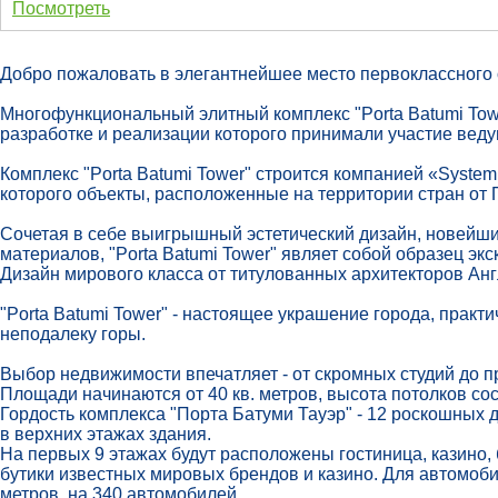
Посмотреть
Добро пожаловать в элегантнейшее место первоклассного о
Многофункциональный элитный комплекс "Porta Batumi Tower
разработке и реализации которого принимали участие вед
Комплекс "Porta Batumi Tower" строится компанией «System
которого объекты, расположенные на территории стран от 
Сочетая в себе выигрышный эстетический дизайн, новейш
материалов, "Porta Batumi Tower" являет собой образец экс
Дизайн мирового класса от титулованных архитекторов Ан
"Porta Batumi Tower" - настоящее украшение города, прак
неподалеку горы.
Выбор недвижимости впечатляет - от скромных студий до п
Площади начинаются от 40 кв. метров, высота потолков сос
Гордость комплекса "Порта Батуми Тауэр" - 12 роскошных 
в верхних этажах здания.
На первых 9 этажах будут расположены гостиница, казино,
бутики известных мировых брендов и казино. Для автомоб
метров, на 340 автомобилей.