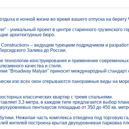
тдыха и ночной жизни во время вашего отпуска на берегу 
" - уникальный проект в центре старинного грузинского го
ущие архитектурные бюро.
 Construction» – ведущим турецким подрядчиком и разработ
Персидского Залива до России.
ие технологии конструирования и применение современных
клюзивного качества и стиля.
глии "Broadway Malyan" приносит международный стандарт 
тически изо всех окон открываются панорамные виды на мо
росторных классических квартир с тремя спальнями.
тавляет 3,3 метра, в каждом типе предлагается выбор план
двухуровневых пентхаусов площадью от 350 до 450 кв. мет
 бутики. Нежилая часть комплекса отведена под торговую г
илей жителей построена крытая двухуровневая парковка пл