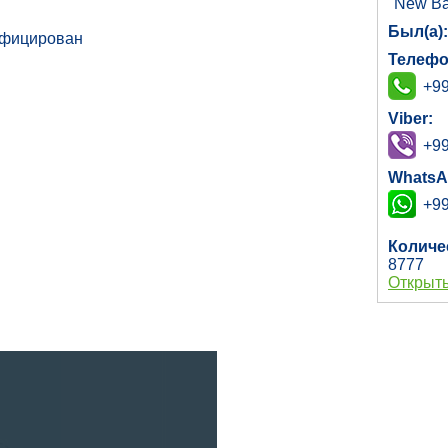
"New Ba
Был(а)
зифицирован
Телефо
+99
Viber:
+99
WhatsA
+99
Количе
8777
Открыть