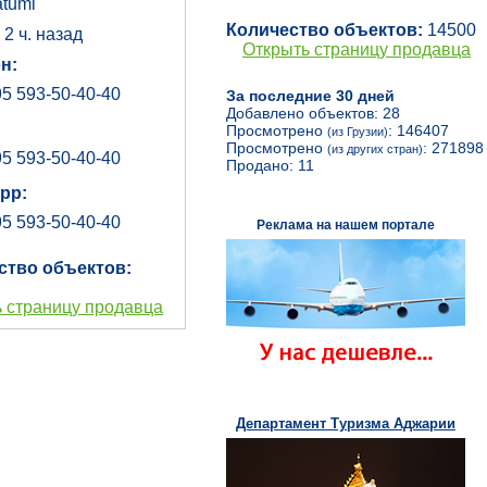
tumi"
Количество объектов:
14500
:
2 ч. назад
Открыть страницу продавца
н:
5 593-50-40-40
За последние 30 дней
Добавлено объектов: 28
Просмотрено
: 146407
(из Грузии)
Просмотрено
: 271898
(из других стран)
5 593-50-40-40
Продано: 11
pp:
5 593-50-40-40
Реклама на нашем портале
ство объектов:
 страницу продавца
Департамент Туризма Аджарии