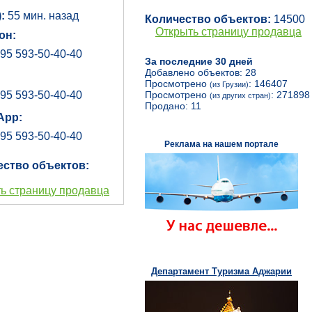
):
55 мин. назад
Количество объектов:
14500
Открыть страницу продавца
он:
95 593-50-40-40
За последние 30 дней
Добавлено объектов: 28
Просмотрено
: 146407
(из Грузии)
95 593-50-40-40
Просмотрено
: 271898
(из других стран)
Продано: 11
App:
95 593-50-40-40
Реклама на нашем портале
ество объектов:
ь страницу продавца
Департамент Туризма Аджарии