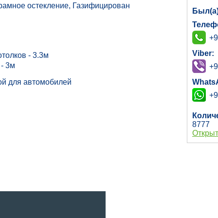
орамное остекление, Газифицирован
Был(а
Телеф
+9
Viber:
отолков - 3.3м
 - 3м
+9
кой для автомобилей
Whats
+9
Колич
8777
Открыт