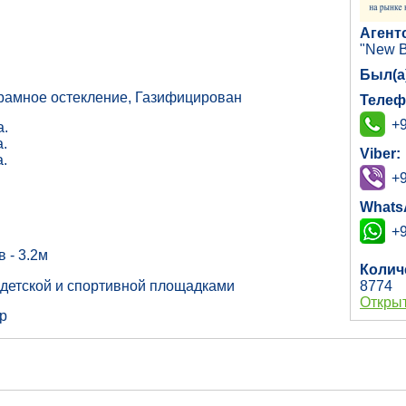
Агент
"New B
Был(а
орамное остекление, Газифицирован
Телеф
+9
а.
а.
Viber:
а.
+9
Whats
+9
 - 3.2м
Колич
с детской и спортивной площадками
8774
Открыт
р