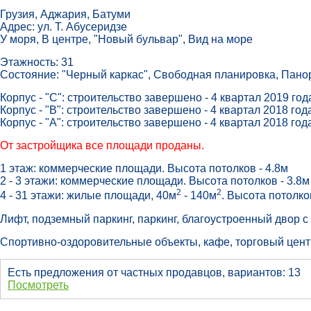
Грузия, Аджария, Батуми
Адрес: ул. Т. Абусеридзе
У моря, В центре, "Новый бульвар", Вид на море
Этажность: 31
Состояние: "Черный каркас", Свободная планировка, Пан
Корпус - "С": строительство завершено - 4 квартал 2019 год
Корпус - "В": строительство завершено - 4 квартал 2018 год
Корпус - "А": строительство завершено - 4 квартал 2018 год
От застройщика все площади проданы.
1 этаж: коммерческие площади. Высота потолков - 4.8м
2 - 3 этажи: коммерческие площади. Высота потолков - 3.8м
2
2
4 - 31 этажи: жилые площади, 40м
- 140м
. Высота потолков
Лифт, подземный паркинг, паркинг, благоустроенный двор 
Спортивно-оздоровительные объекты, кафе, торговый цент
Есть предложения от частных продавцов, вариантов: 13
Посмотреть